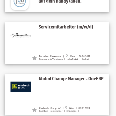
auf dein Handy laden.
Servicemitarbeiter (m/w/d)
Porzellan Restaurant
|
Wien
| 06.08.2026
Gastronomie/Tourismus | unbefristet | Vollzeit
Global Change Manager - OneERP
Umdasch Group AG
|
Wien
| 06.08.2026
Sonstige Berufsfelder | Sonstiges |