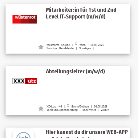
Mitarbeiter:in für 1st und 2nd
Level IT-Support (m/w/d)
Wüstenrot Gruppe
|
Wien
| 06.08.2026
Sonstige Berufsfelder | Sonstiges |
Abteilungsleiter (m/w/d)
XXXLutz KG
|
Brunn/Gebirge
| 06.08.2026
Verkauf/Kundenberatung | unbefristet | Vollzeit
Hier kannst du dir unsere WEB-APP