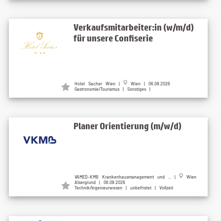
Verkaufsmitarbeiter:in (w/m/d)
für unsere Confiserie
Hotel Sacher Wien
|
Wien
| 06.08.2026
Gastronomie/Tourismus | Sonstiges |
Planer Orientierung (m/w/d)
VAMED-KMB Krankenhausmanagement und ...
|
Wien
Alsergrund
| 06.08.2026
Technik/Ingenieurwesen | unbefristet | Vollzeit