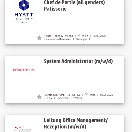
Chef de Partie (all genders)
Patisserie
Hyatt Regency Vienna
|
Wien
| 06.08.2026
Gastronomie/Tourismus | Sonstiges |
System Administrator (m/w/d)
Dorotheum GmbH & Co KG
|
Wien
| 06.08.2026
IT/EDV | unbefristet | Vollzeit
Leitung Office Management/
Rezeption (m/w/d)