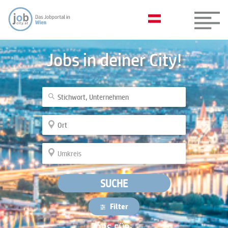
Jobs in deiner City!
SUCHE
Filter
JOBS FÜR: