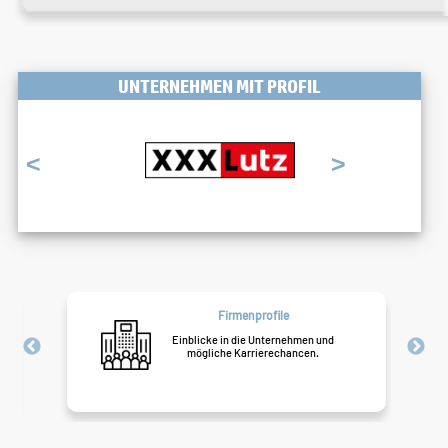
UNTERNEHMEN MIT PROFIL
<
>
Firmenprofile
Einblicke in die Unternehmen und
Finde 
mögliche Karrierechancen.
bel