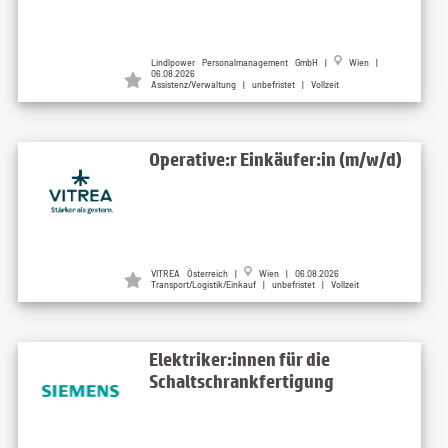
Lindlpower Personalmanagement GmbH
|
Wien
|
06.08.2026
Assistenz/Verwaltung | unbefristet | Vollzeit
Operative:r Einkäufer:in (m/w/d)
VITREA Österreich
|
Wien
| 06.08.2026
Transport/Logistik/Einkauf | unbefristet | Vollzeit
Elektriker:innen für die
Schaltschrankfertigung