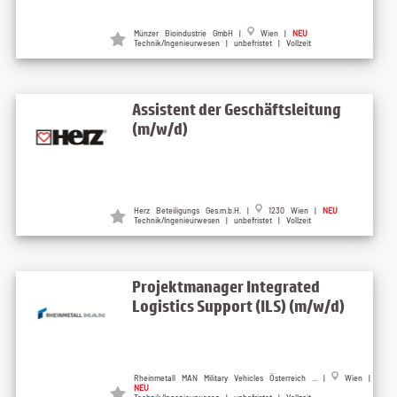
Münzer Bioindustrie GmbH |
Wien |
NEU
Technik/Ingenieurwesen | unbefristet | Vollzeit
Assistent der Geschäftsleitung
(m/w/d)
Herz Beteiligungs Ges.m.b.H. |
1230 Wien |
NEU
Technik/Ingenieurwesen | unbefristet | Vollzeit
Projektmanager Integrated
Logistics Support (ILS) (m/w/d)
Rheinmetall MAN Military Vehicles Österreich ... |
Wien |
NEU