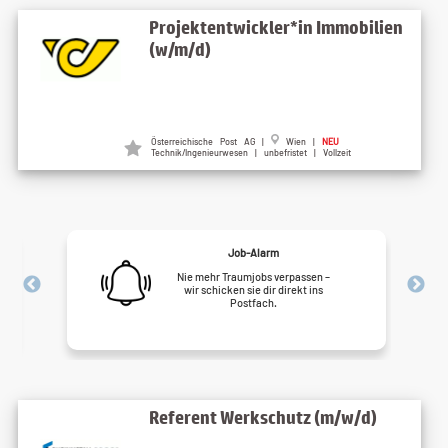
Projektentwickler*in Immobilien
(w/m/d)
Österreichische Post AG |
Wien |
NEU
Technik/Ingenieurwesen | unbefristet | Vollzeit
Job-Alarm
Nie mehr Traumjobs verpassen –
wir schicken sie dir direkt ins
Postfach.
Referent Werkschutz (m/w/d)