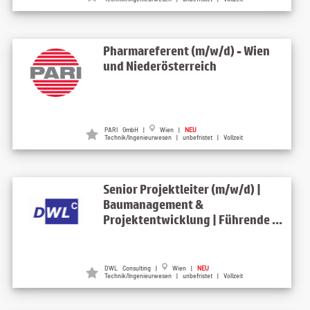
Pharmareferent (m/w/d) - Wien
und Niederösterreich
PARI GmbH |
Wien |
NEU
Technik/Ingenieurwesen | unbefristet | Vollzeit
Senior Projektleiter (m/w/d) |
Baumanagement &
Projektentwicklung | Führende ...
DWL Consulting |
Wien |
NEU
Technik/Ingenieurwesen | unbefristet | Vollzeit