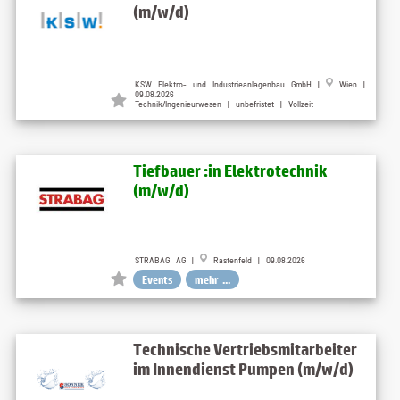
(m/w/d)
KSW Elektro- und Industrieanlagenbau GmbH |
Wien |
09.08.2026
Technik/Ingenieurwesen | unbefristet | Vollzeit
Tiefbauer :in Elektrotechnik
(m/w/d)
STRABAG AG |
Rastenfeld | 09.08.2026
Events
mehr ...
Technische Vertriebsmitarbeiter
im Innendienst Pumpen (m/w/d)