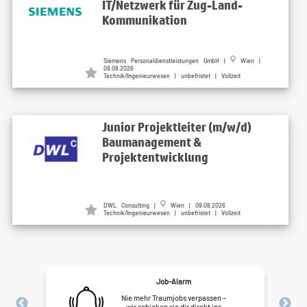
IT/Netzwerk für Zug-Land-
Kommunikation
Siemens Personaldienstleistungen GmbH |
Wien |
09.08.2026
Technik/Ingenieurwesen | unbefristet | Vollzeit
Junior Projektleiter (m/w/d)
Baumanagement &
Projektentwicklung
DWL Consulting |
Wien | 09.08.2026
Technik/Ingenieurwesen | unbefristet | Vollzeit
Job-Alarm
Nie mehr Traumjobs verpassen –
wir schicken sie dir direkt ins