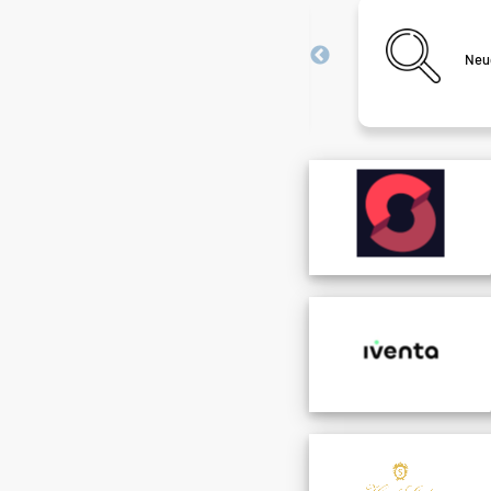
Brutto-Netto-Rechner
Erfahre wie viel am Ende des Monats
Neug
wirklich auf deinem Konto landet.