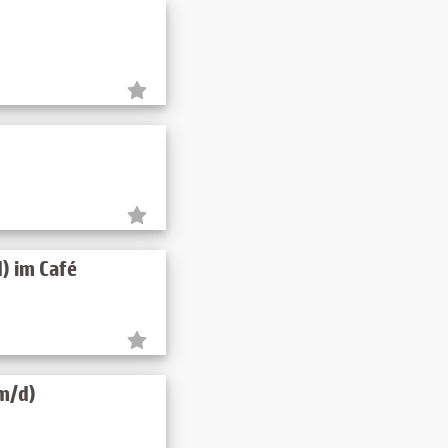
) im Café
m/d)