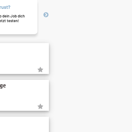
rust?
Job-Alarm
b dein Job dich
Nie mehr Traumjobs verpassen 
etzt testen!
schicken sie dir direkt ins Post
ige