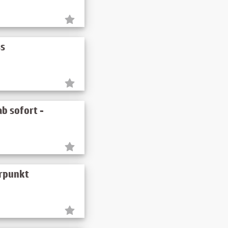
ss
ab sofort -
erpunkt