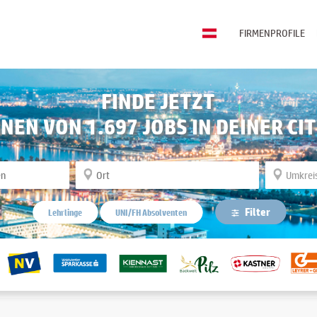
FIRMENPROFILE
FINDE JETZT
INEN VON
1.697
JOBS IN DEINER CIT
Filter
Lehrlinge
UNI/FH Absolventen