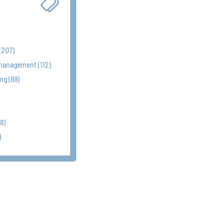
(207)
smanagement (112)
g (69)
8)
)