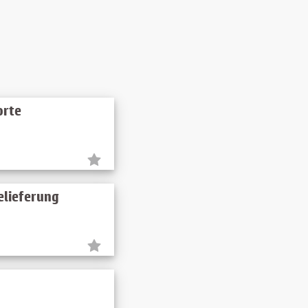
orte
elieferung